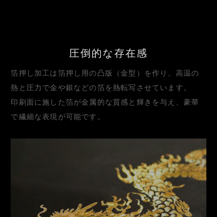
圧倒的な存在感
箔押し加工は箔押し用の凸版（金型）を作り、高温の
熱と圧力で金や銀などの箔を熱転写させています。
印刷面に施した箔が金属的な質感と輝きを与え、豪華
で繊細な表現が可能です。